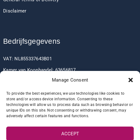
Disclaimer
Bedrijfsgegevens
VAT: NL855337643B01
Kamer van Koophandel: 63656817
Manage Consent
EORI: NL855337643
To provide the best experiences, we use technologies like cookies to
store and/or access device information. Consenting to these
technologies will allow us to process data such as browsing behavior or
Bankgegevens
unique IDs on this site. Not consenting or withdrawing consent, may
adversely affect certain features and functions.
IBAN: NL60RABO0361406037
ACCEPT
BIC: RABONL2U