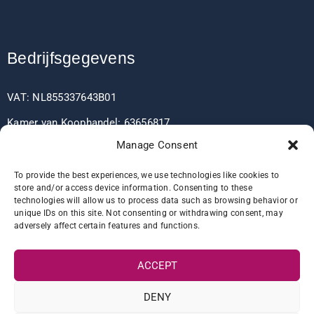
Bedrijfsgegevens
VAT: NL855337643B01
Kamer van Koophandel: 63656817
Manage Consent
EORI: NL855337643
To provide the best experiences, we use technologies like cookies to
store and/or access device information. Consenting to these
technologies will allow us to process data such as browsing behavior or
Bankgegevens
unique IDs on this site. Not consenting or withdrawing consent, may
adversely affect certain features and functions.
IBAN: NL60RABO0361406037
ACCEPT
BIC: RABONL2U
DENY