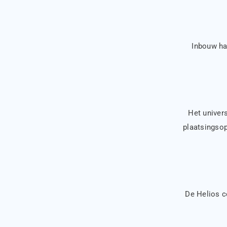
Inbouw ha
Het univer
plaatsingsopt
De Helios co