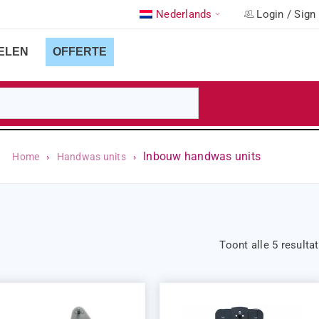
Nederlands
Login
/
Sign
ELEN
OFFERTE
Inbouw handwas units
Home
›
Handwas units
›
Toont alle 5 resulta