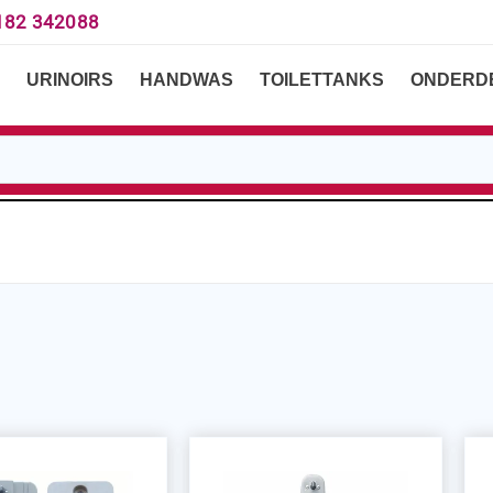
182 342088
URINOIRS
HANDWAS
TOILETTANKS
ONDERD