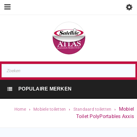
POPULAIRE MERKEN
Mobiel
Home
›
Mobiele toiletten
›
Standaard toiletten
›
Toilet PolyPortables Axxis