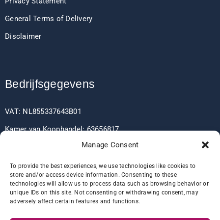
Privacy Statement
General Terms of Delivery
Disclaimer
Bedrijfsgegevens
VAT: NL855337643B01
Kamer van Koophandel: 63656817
Manage Consent
EORI: NL855337643
To provide the best experiences, we use technologies like cookies to
store and/or access device information. Consenting to these
technologies will allow us to process data such as browsing behavior or
Bankgegevens
unique IDs on this site. Not consenting or withdrawing consent, may
adversely affect certain features and functions.
IBAN: NL60RABO0361406037