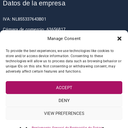
Datos de la empresa
IVA: NL855337643B01
Cámara de comercio: 63656817
Manage Consent
EORI: NL855337643
To provide the best experiences, we use technologies like cookies to
store and/or access device information. Consenting to these
technologies will allow us to process data such as browsing behavior or
Detalles del banco
unique IDs on this site. Not consenting or withdrawing consent, may
adversely affect certain features and functions.
IBAN: NL60RABO0361406037
ACCEPT
BIC: RABONL2U
DENY
VIEW PREFERENCES
© 2022 Atlas Sanitation Products B.V. Reservados todos los