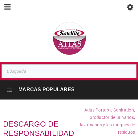
MARCAS POPULARES
Atlas Portable Sanitation,
productor de urinarios,
DESCARGO DE
lavamanos y los tanques de
RESPONSABILIDAD
residuos