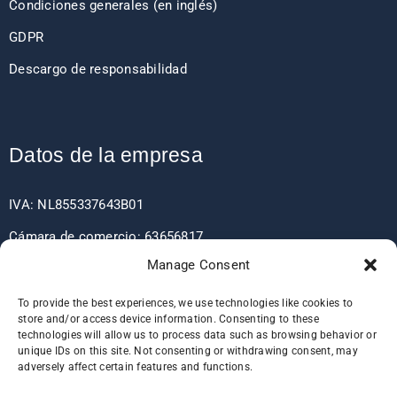
Condiciones generales (en inglés)
GDPR
Descargo de responsabilidad
Datos de la empresa
IVA: NL855337643B01
Cámara de comercio: 63656817
Manage Consent
EORI: NL855337643
To provide the best experiences, we use technologies like cookies to
store and/or access device information. Consenting to these
technologies will allow us to process data such as browsing behavior or
Detalles del banco
unique IDs on this site. Not consenting or withdrawing consent, may
adversely affect certain features and functions.
IBAN: NL60RABO0361406037