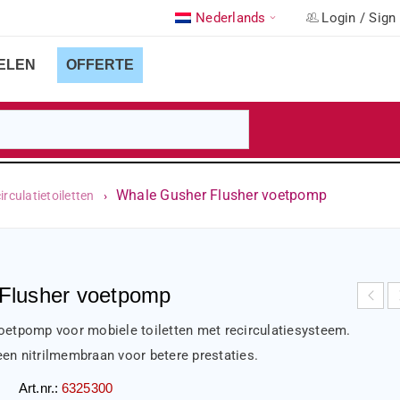
Nederlands
Login
/
Sign
ELEN
OFFERTE
Whale Gusher Flusher voetpomp
rculatietoiletten
›
Flusher voetpomp
oetpomp voor mobiele toiletten met recirculatiesysteem.
en nitrilmembraan voor betere prestaties.
Art.nr.:
6325300