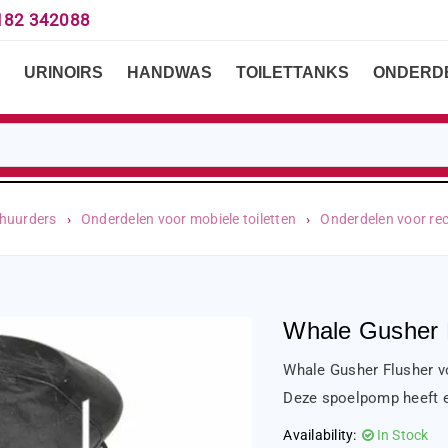
182 342088
URINOIRS
HANDWAS
TOILETTANKS
ONDERD
rhuurders
›
Onderdelen voor mobiele toiletten
›
Onderdelen voor reci
Whale Gusher 
Whale Gusher Flusher v
Deze spoelpomp heeft e
Availability:
In Stock