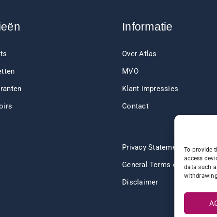
ieën
Informatie
ts
Over Atlas
etten
MVO
ranten
Klant impressies
oirs
Contact
Privacy Statement
To provide t
access devic
General Terms of Delivery
data such a
withdrawing
Disclaimer
A