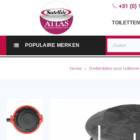
+31 (0) 
TOILETTEN
POPULAIRE MERKEN
Home
›
Onderdelen voor toiletve