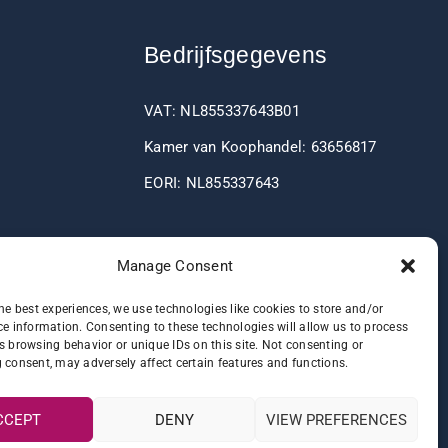
Bedrijfsgegevens
VAT: NL855337643B01
Kamer van Koophandel: 63656817
EORI: NL855337643
Bankgegevens
Manage Consent
he best experiences, we use technologies like cookies to store and/or
IBAN: NL60RABO0361406037
e information. Consenting to these technologies will allow us to process
s browsing behavior or unique IDs on this site. Not consenting or
BIC: RABONL2U
 consent, may adversely affect certain features and functions.
CCEPT
DENY
VIEW PREFERENCES