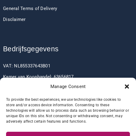
General Terms of Delivery
Disclaimer
Bedrijfsgegevens
VAT: NL855337643B01
Kamer van Koophandel: 63656817
Manage Consent
EORI: NL855337643
To provide the best experiences, we use technologies like cookies to
store and/or access device information. Consenting to these
technologies will allow us to process data such as browsing behavior or
Bankgegevens
unique IDs on this site. Not consenting or withdrawing consent, may
adversely affect certain features and functions.
IBAN: NL60RABO0361406037