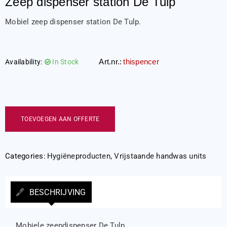
Zeep dispenser station De Tulp
Mobiel zeep dispenser station De Tulp.
Art.nr.:
thispencer
Availability:
In Stock
TOEVOEGEN AAN OFFERTE
Categories:
Hygiëneproducten
,
Vrijstaande handwas units
BESCHRIJVING
Mobiele zeepdispenser De Tulp.