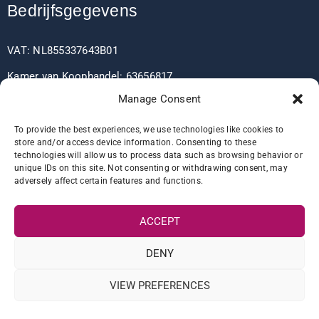
Bedrijfsgegevens
VAT: NL855337643B01
Kamer van Koophandel: 63656817
Manage Consent
EORI: NL855337643
To provide the best experiences, we use technologies like cookies to
store and/or access device information. Consenting to these
technologies will allow us to process data such as browsing behavior or
Bankgegevens
unique IDs on this site. Not consenting or withdrawing consent, may
adversely affect certain features and functions.
IBAN: NL60RABO0361406037
ACCEPT
BIC: RABONL2U
DENY
VIEW PREFERENCES
© 2022 Atlas Sanitation Products B.V. Alle rechten