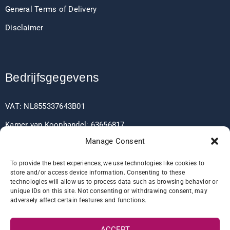
General Terms of Delivery
Disclaimer
Bedrijfsgegevens
VAT: NL855337643B01
Kamer van Koophandel: 63656817
Manage Consent
EORI: NL855337643
To provide the best experiences, we use technologies like cookies to
store and/or access device information. Consenting to these
technologies will allow us to process data such as browsing behavior or
Bankgegevens
unique IDs on this site. Not consenting or withdrawing consent, may
adversely affect certain features and functions.
IBAN: NL60RABO0361406037
ACCEPT