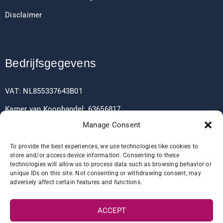
Disclaimer
Bedrijfsgegevens
VAT: NL855337643B01
Kamer van Koophandel: 63656817
Manage Consent
EORI: NL855337643
To provide the best experiences, we use technologies like cookies to
store and/or access device information. Consenting to these
technologies will allow us to process data such as browsing behavior or
Bankgegevens
unique IDs on this site. Not consenting or withdrawing consent, may
adversely affect certain features and functions.
IBAN: NL60RABO0361406037
ACCEPT
BIC: RABONL2U