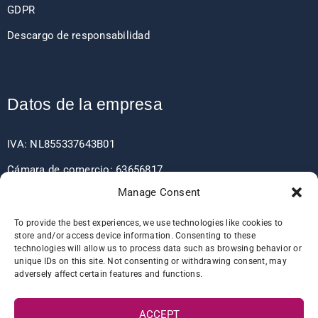
GDPR
Descargo de responsabilidad
Datos de la empresa
IVA: NL855337643B01
Cámara de comercio: 63656817
Manage Consent
EORI: NL855337643
To provide the best experiences, we use technologies like cookies to
store and/or access device information. Consenting to these
technologies will allow us to process data such as browsing behavior or
Detalles del banco
unique IDs on this site. Not consenting or withdrawing consent, may
adversely affect certain features and functions.
IBAN: NL60RABO0361406037
ACCEPT