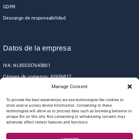
GDPR
Descargo de responsabilidad
Datos de la empresa
IVA: NL855337643B01
Cámara de comercio: 63656817
Manage Consent
EORI: NL855337643
To provide the best experiences, we use technologies like cookies to
store and/or access device information. Consenting to these
technologies will allow us to process data such as browsing behavior or
Detalles del banco
unique IDs on this site. Not consenting or withdrawing consent, may
adversely affect certain features and functions.
IBAN: NL60RABO0361406037