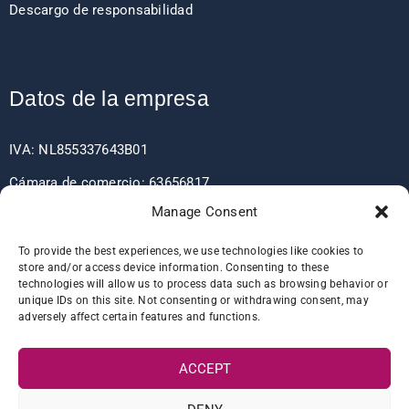
Descargo de responsabilidad
Datos de la empresa
IVA: NL855337643B01
Cámara de comercio: 63656817
Manage Consent
EORI: NL855337643
To provide the best experiences, we use technologies like cookies to
store and/or access device information. Consenting to these
technologies will allow us to process data such as browsing behavior or
Detalles del banco
unique IDs on this site. Not consenting or withdrawing consent, may
adversely affect certain features and functions.
IBAN: NL60RABO0361406037
ACCEPT
BIC: RABONL2U