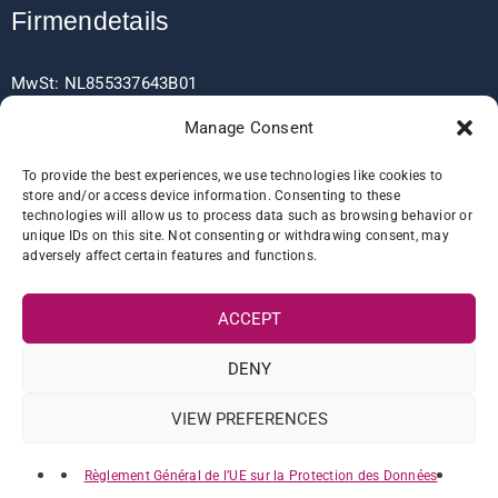
Firmendetails
MwSt: NL855337643B01
Handelskammer: 63656817
Manage Consent
EORI: NL855337643
To provide the best experiences, we use technologies like cookies to
store and/or access device information. Consenting to these
technologies will allow us to process data such as browsing behavior or
unique IDs on this site. Not consenting or withdrawing consent, may
Bankdaten
adversely affect certain features and functions.
ACCEPT
IBAN: NL60RABO0361406037
BIC: RABONL2U
DENY
VIEW PREFERENCES
Règlement Général de l’UE sur la Protection des Données
© 2022 Atlas Sanitation Products B.V. All Rights Reserved.