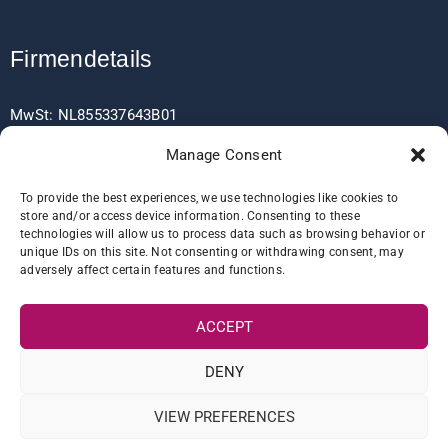
Firmendetails
MwSt: NL855337643B01
Handelskammer: 63656817
Manage Consent
EORI: NL855337643
To provide the best experiences, we use technologies like cookies to
store and/or access device information. Consenting to these
technologies will allow us to process data such as browsing behavior or
unique IDs on this site. Not consenting or withdrawing consent, may
Bankdaten
adversely affect certain features and functions.
ACCEPT
IBAN: NL60RABO0361406037
BIC: RABONL2U
DENY
VIEW PREFERENCES