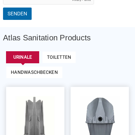
l
a
n
*
a
a
SENDEN
m
m
*
e
*
Atlas Sanitation Products
URINALE
TOILETTEN
HANDWASCHBECKEN